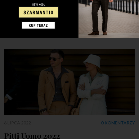
towarem. Jednak mnogość dostępnych opcji, propozycji i
stylizacji często sprawia, że nie wiemy co wybrać – wtedy
pojawia się pytanie – jak ubrać się na ślub? Często dostaję
pytania jaki […]
6 LIPCA 2022
0 KOMENTARZY
Pitti Uomo 2022