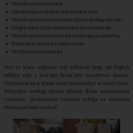
Wysoko położona talia
Uśmiechające się poły marynarki u dołu
Wysoko położone kieszenie, które dodają wzrostu
Długie szlice z tyłu ułatwiające poruszanie się
Wysoko położona kozerka wydłużająca sylwetkę
Naturalne ramiona z wałeczkiem
Wydłużona marynarka
Jest to stary angielski styl militarny (ang.
old English
military cut
), z którego firma jest wyjątkowo dumna.
Oczywiście są w stanie uszyć marynarkę i w innym stylu.
Wszystko według życzeń klienta. Brian podsumował
rozmowę: „Krawiectwo miarowe polega na słuchaniu
klienta i pytaniu co chce”.