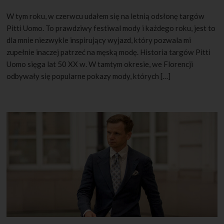
W tym roku, w czerwcu udałem się na letnią odsłonę targów
Pitti Uomo. To prawdziwy festiwal mody i każdego roku, jest to
dla mnie niezwykle inspirujący wyjazd, który pozwala mi
zupełnie inaczej patrzeć na męską modę. Historia targów Pitti
Uomo sięga lat 50 XX w. W tamtym okresie, we Florencji
odbywały się popularne pokazy mody, których […]