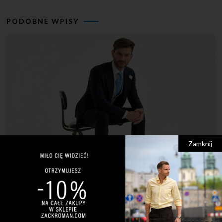
PODOBNE WPISY
Zamknij
28 LIPCA 2022
2 KOMENTARZY
Jak się ubrać na ślub w 2024?
Bez wątpienia lato to okres, w którym ślubne ubrania
są niezwykle popularne. Męskie garnitury na ślub, buty, koszule
kamizelki – w okresie letnim stają się niezwykle „gorącym”