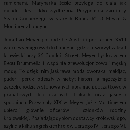
ramionami. Marynarka ściśle przylega do ciała jak
mundur. Jest lekko wydłużona. Przypomina garnitury
Seana Conneryego w starych Bondach”. O Meyer &
Mortimer z Londynu
Jonathan Meyer pochodził z Austrii i pod koniec XVIII
wieku wyemigrował do Londynu, gdzie otworzył zakład
krawiecki przy 36 Conduit Street. Meyer był krawcem
Beau Brummella i wspólnie zrewolucjonizowali męską
modę. To dzięki nim jaskrawa moda dworska, makijaż,
puder i peruki odeszły w niebyt historii, a mężczyźnie
zaczęli chodzić w stonowanych ubraniach: początkowo w
granatowych lub czarnych frakach oraz jasnych
spodniach. Przez cały XIX w. Meyer, już z Mortimerem
ubierali głównie oficerów i członków rodziny
królewskiej. Posiadając dyplom dostawcy królewskiego,
szyli dla kilku angielskich królów: Jerzego IV i Jerzego VI.