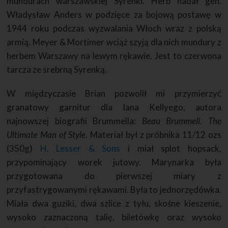
mundurach warszawskiej Syrenki. Herb nadał gen.
Władysław Anders w podzięce za bojową postawę w
1944 roku podczas wyzwalania Włoch wraz z polską
armią. Meyer & Mortimer wciąż szyją dla nich mundury z
herbem Warszawy na lewym rękawie. Jest to czerwona
tarcza ze srebrną Syrenką.
W międzyczasie Brian pozwolił mi przymierzyć
granatowy garnitur dla Iana Kellyego, autora
najnowszej biografii Brummella:
Beau Brummell. The
Ultimate Man of Style
. Materiał był z próbnika 11/12 ozs
(350g)
H. Lesser & Sons
i miał splot hopsack,
przypominający worek jutowy. Marynarka była
przygotowana do pierwszej miary z
przyfastrygowanymi rękawami. Była to jednorzędówka.
Miała dwa guziki, dwa szlice z tyłu, skośne kieszenie,
wysoko zaznaczoną talię, biletówkę oraz wysoko