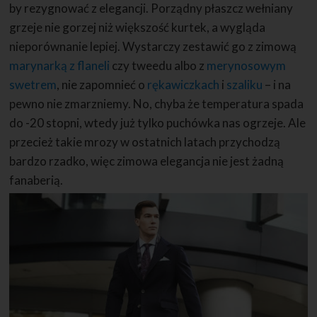
by rezygnować z elegancji. Porządny płaszcz wełniany
grzeje nie gorzej niż większość kurtek, a wygląda
nieporównanie lepiej. Wystarczy zestawić go z zimową
marynarką z flaneli
czy tweedu albo z
merynosowym
swetrem
, nie zapomnieć o
rękawiczkach
i
szaliku
– i na
pewno nie zmarzniemy. No, chyba że temperatura spada
do -20 stopni, wtedy już tylko puchówka nas ogrzeje. Ale
przecież takie mrozy w ostatnich latach przychodzą
bardzo rzadko, więc zimowa elegancja nie jest żadną
fanaberią.