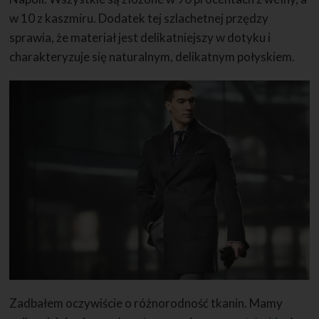
w 10 z kaszmiru. Dodatek tej szlachetnej przędzy
sprawia, że materiał jest delikatniejszy w dotyku i
charakteryzuje się naturalnym, delikatnym połyskiem.
Zadbałem oczywiście o różnorodność tkanin. Mamy