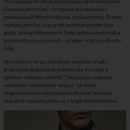
Przywiązanie do detali przejawia się także w kształcie
kieszonki piersiowej – to typowa dla rzemiosła z
południowych Włoch łódeczka, czyli barchetta. Drobną
odmianą jest i to, że przy rękawie mamy jeden duży
guzik, zamiast kilku małych. Dwurzędowa dyplomatka
ma ponadto pas na plecach – dragon – który podkreśla
talię.
Wszystko to, wraz z wyraźnym wcięciem w talii i
praktyczną długością do połowy uda, decyduje o
ogólnym odbiorze sylwetki. Taki płaszcz nada nam
swobodny i młodzieńczy wygląd. Jak widać,
neapolitańskie krawiectwo potrafi nadać finezyjny
charakter wywodzącemu się z Anglii chesterfieldowi.