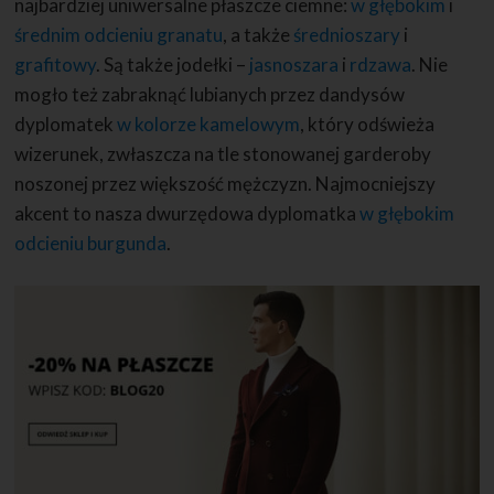
najbardziej uniwersalne płaszcze ciemne:
w głębokim
i
średnim odcieniu granatu
, a także
średnioszary
i
grafitowy
. Są także jodełki –
jasnoszara
i
rdzawa
. Nie
mogło też zabraknąć lubianych przez dandysów
dyplomatek
w kolorze kamelowym
, który odświeża
wizerunek, zwłaszcza na tle stonowanej garderoby
noszonej przez większość mężczyzn. Najmocniejszy
akcent to nasza dwurzędowa dyplomatka
w głębokim
odcieniu burgunda
.