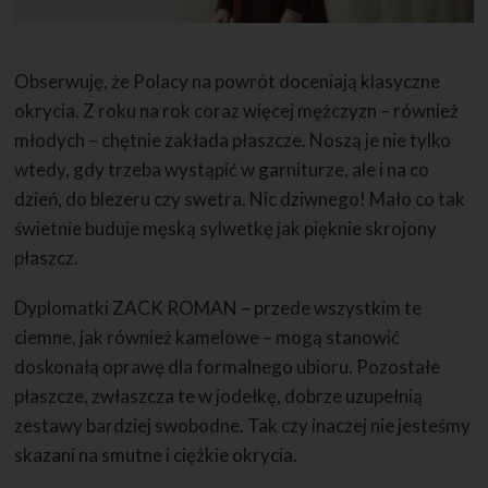
Obserwuję, że Polacy na powrót doceniają klasyczne
okrycia. Z roku na rok coraz więcej mężczyzn – również
młodych – chętnie zakłada płaszcze. Noszą je nie tylko
wtedy, gdy trzeba wystąpić w garniturze, ale i na co
dzień, do blezeru czy swetra. Nic dziwnego! Mało co tak
świetnie buduje męską sylwetkę jak pięknie skrojony
płaszcz.
Dyplomatki ZACK ROMAN – przede wszystkim te
ciemne, jak również kamelowe – mogą stanowić
doskonałą oprawę dla formalnego ubioru. Pozostałe
płaszcze, zwłaszcza te w jodełkę, dobrze uzupełnią
zestawy bardziej swobodne. Tak czy inaczej nie jesteśmy
skazani na smutne i ciężkie okrycia.