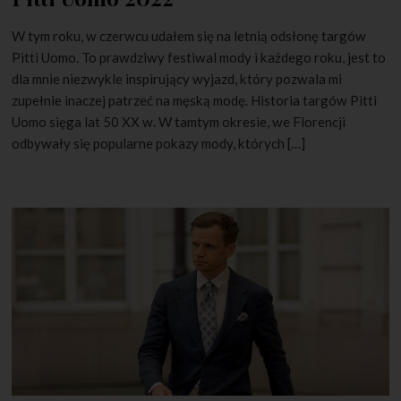
W tym roku, w czerwcu udałem się na letnią odsłonę targów
Pitti Uomo. To prawdziwy festiwal mody i każdego roku, jest to
dla mnie niezwykle inspirujący wyjazd, który pozwala mi
zupełnie inaczej patrzeć na męską modę. Historia targów Pitti
Uomo sięga lat 50 XX w. W tamtym okresie, we Florencji
odbywały się popularne pokazy mody, których […]