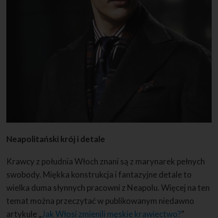
Neapolitański krój i detale
Krawcy z południa Włoch znani są z marynarek pełnych
swobody. Miękka konstrukcja i fantazyjne detale to
wielka duma słynnych pracowni z Neapolu. Więcej na ten
temat można przeczytać w publikowanym niedawno
artykule „
Jak Włosi zmienili męskie krawiectwo?
”