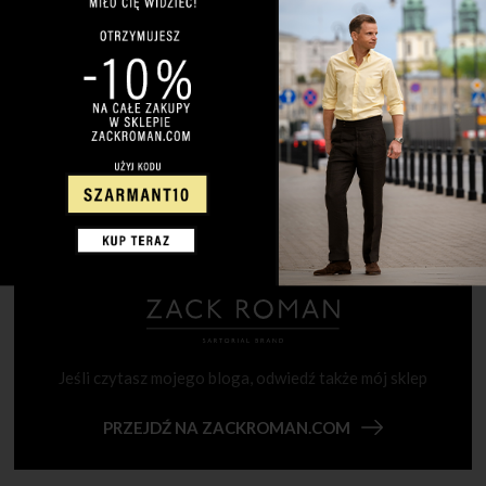
Jeśli czytasz mojego bloga, odwiedź także mój sklep
PRZEJDŹ NA ZACKROMAN.COM